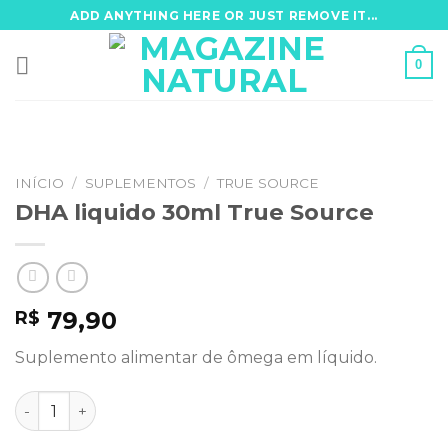
Skip
ADD ANYTHING HERE OR JUST REMOVE IT...
to
content
0
INÍCIO
/
SUPLEMENTOS
/
TRUE SOURCE
DHA liquido 30ml True Source
79,90
R$
Suplemento alimentar de ômega em líquido.
DHA liquido 30ml True Source quantidade