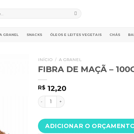
A GRANEL
SNACKS
ÓLEOS E LEITES VEGETAIS
CHÁS
BA
INÍCIO
/
A GRANEL
FIBRA DE MAÇÃ – 100
12,20
R$
FIBRA DE MAÇÃ - 100G quantidade
ADICIONAR O ORÇAMENT