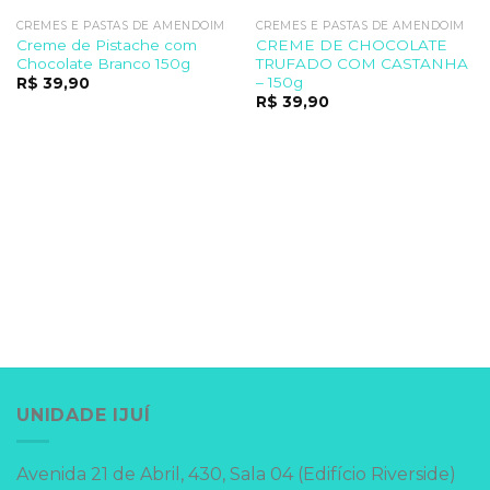
CREMES E PASTAS DE AMENDOIM
CREMES E PASTAS DE AMENDOIM
Creme de Pistache com
CREME DE CHOCOLATE
Chocolate Branco 150g
TRUFADO COM CASTANHA
– 150g
R$
39,90
R$
39,90
UNIDADE IJUÍ
Avenida 21 de Abril, 430, Sala 04 (Edifício Riverside)