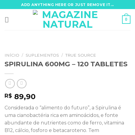
Skip
ADD ANYTHING HERE OR JUST REMOVE IT...
to
content
0
INÍCIO
/
SUPLEMENTOS
/
TRUE SOURCE
SPIRULINA 600MG – 120 TABLETES
89,90
R$
Considerada o “alimento do futuro”, a Spirulina é
uma cianobactéria rica em aminoácidos, e fonte
abundante de nutrientes como de ferro, vitamina
B12, cálcio, fosforo e betacaroteno. Tem