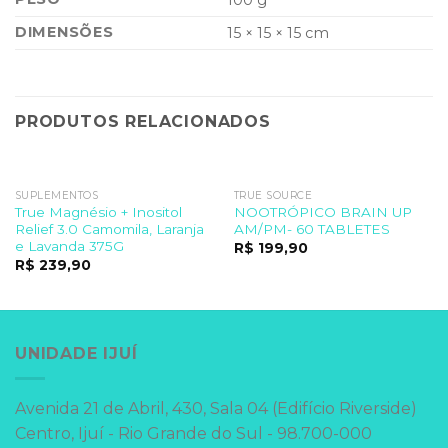
100 g
DIMENSÕES
15 × 15 × 15 cm
PRODUTOS RELACIONADOS
SUPLEMENTOS
TRUE SOURCE
True Magnésio + Inositol
NOOTRÓPICO BRAIN UP
Relief 3.0 Camomila, Laranja
AM/PM- 60 TABLETES
e Lavanda 375G
R$
199,90
R$
239,90
UNIDADE IJUÍ
Avenida 21 de Abril, 430, Sala 04 (Edifício Riverside)
Centro, Ijuí - Rio Grande do Sul - 98.700-000