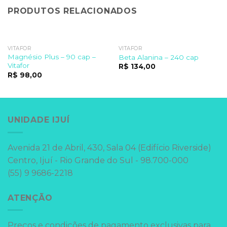
PRODUTOS RELACIONADOS
VITAFOR
VITAFOR
Magnésio Plus – 90 cap –
Beta Alanina – 240 cap
Vitafor
R$
134,00
R$
98,00
UNIDADE IJUÍ
Avenida 21 de Abril, 430, Sala 04 (Edifício Riverside)
Centro, Ijuí - Rio Grande do Sul - 98.700-000
(55) 9 9686-2218
ATENÇÃO
Preços e condições de pagamento exclusivas para