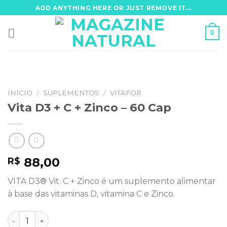
Skip
ADD ANYTHING HERE OR JUST REMOVE IT...
to
content
0
INÍCIO
/
SUPLEMENTOS
/
VITAFOR
Vita D3 + C + Zinco – 60 Cap
88,00
R$
VITA D3® Vit. C + Zinco é um suplemento alimentar
à base das vitaminas D, vitamina C e Zinco.
Vita D3 + C + Zinco - 60 Cap quantidade