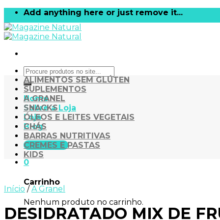
Skip
Add anything here or just remove it...
to
content
Pesquisar
por:
ALIMENTOS SEM GLÚTEN
SUPLEMENTOS
Home
A GRANEL
Sobre a Loja
SNACKS
Loja
ÓLEOS E LEITES VEGETAIS
Blog
CHÁS
BARRAS NUTRITIVAS
CARRINHO
CREMES E PASTAS
KIDS
0
Carrinho
Início
/
A Granel
Nenhum produto no carrinho.
DESIDRATADO MIX DE FRU