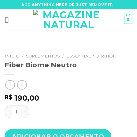
Skip
ADD ANYTHING HERE OR JUST REMOVE IT...
to
content
0
INÍCIO
/
SUPLEMENTOS
/
ESSENTIAL NUTRITION
Fiber Biome Neutro
190,00
R$
Fiber Biome Neutro quantidade
ADICIONAR O ORÇAMENTO