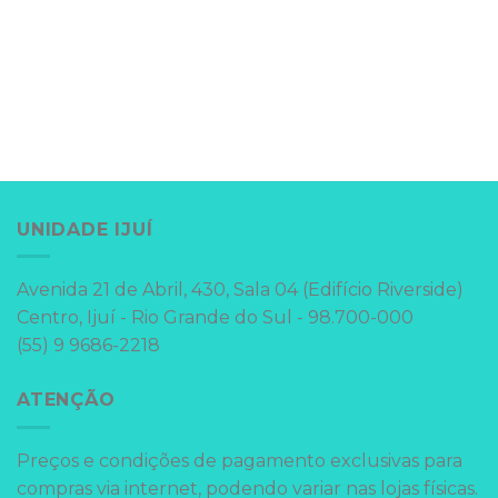
UNIDADE IJUÍ
Avenida 21 de Abril, 430, Sala 04 (Edifício Riverside)
Centro, Ijuí - Rio Grande do Sul - 98.700-000
(55) 9 9686-2218
ATENÇÃO
Preços e condições de pagamento exclusivas para
compras via internet, podendo variar nas lojas físicas.