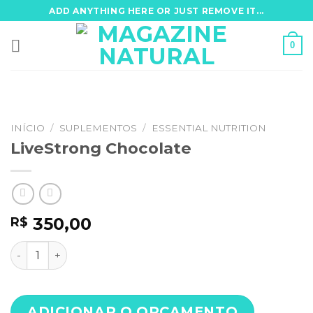
Skip
ADD ANYTHING HERE OR JUST REMOVE IT...
to
content
0
INÍCIO
/
SUPLEMENTOS
/
ESSENTIAL NUTRITION
LiveStrong Chocolate
350,00
R$
LiveStrong Chocolate quantidade
ADICIONAR O ORÇAMENTO