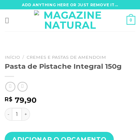
Skip
ADD ANYTHING HERE OR JUST REMOVE IT...
to
content
0
INÍCIO
/
CREMES E PASTAS DE AMENDOIM
Pasta de Pistache Integral 150g
79,90
R$
Pasta de Pistache Integral 150g quantidade
ADICIONAR O ORÇAMENTO