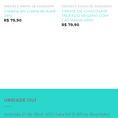
CREMES E PASTAS DE AMENDOIM
CREMES E PASTAS DE AMENDOIM
Creatina em Creme de Avelã
CREME DE CHOCOLATE
Zero
TRUFADO VEGANO COM
CASTANHA 450G
R$
79,90
R$
79,90
UNIDADE IJUÍ
Avenida 21 de Abril, 430, Sala 04 (Edifício Riverside)