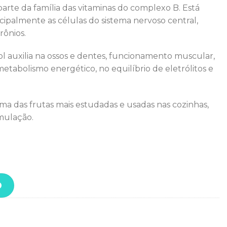
arte da família das vitaminas do complexo B. Está
ipalmente as células do sistema nervoso central,
rônios.
l auxilia na ossos e dentes, funcionamento muscular,
abolismo energético, no equilíbrio de eletrólitos e
uma das frutas mais estudadas e usadas nas cozinhas,
mulação.
MARACUJÁ - 375G quantidade
O