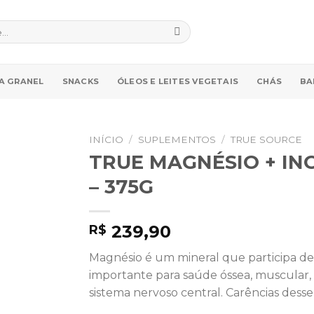
A GRANEL
SNACKS
ÓLEOS E LEITES VEGETAIS
CHÁS
BA
INÍCIO
/
SUPLEMENTOS
/
TRUE SOURCE
TRUE MAGNÉSIO + INO
– 375G
239,90
R$
Magnésio é um mineral que participa d
importante para saúde óssea, muscular, 
sistema nervoso central. Carências dess