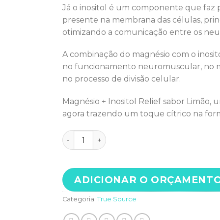
Já o inositol é um componente que faz p
presente na membrana das células, princ
otimizando a comunicação entre os neu
A combinação do magnésio com o inosito
no funcionamento neuromuscular, no met
no processo de divisão celular.
Magnésio + Inositol Relief sabor Limão, 
agora trazendo um toque cítrico na for
TRUE MAGNÉSIO + INOSITOL RELIEF 3.0 
ADICIONAR O ORÇAMENT
Categoria:
True Source